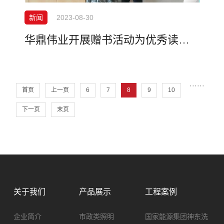
新闻
2023-08-30
华鼎伟业开展赠书活动为优秀读书职工赠书
···
···
首页
上一页
6
7
8
9
10
下一页
末页
关于我们
产品展示
工程案例
企业简介
市政类照明
国家能源集团神东洗