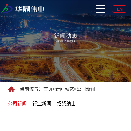
网
EN
站
关
首
于
产
页
我
品
华
们
展
鼎
动
示
展
画
案
厅
视
例
新
当前位置：
首页
>
新闻动态
>
公司新闻
频
展
闻
联
公司新闻
行业新闻
招贤纳士
示
动
系
投
态
我
资